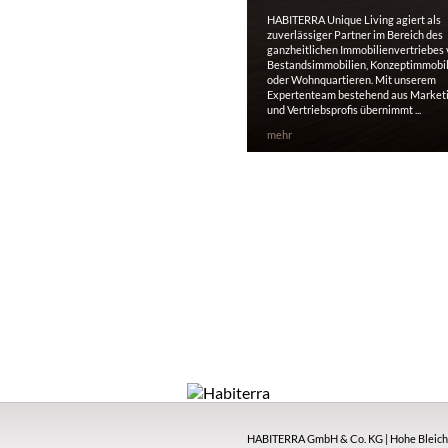
HABITERRA Unique Living agiert als
zuverlässiger Partner im Bereich des
ganzheitlichen Immobilienvertriebes
Bestandsimmobilien, Konzeptimmobi
oder Wohnquartieren. Mit unserem
Expertenteam bestehend aus Market
und Vertriebsprofis übernimmt ...
mehr
HABITERRA GmbH & Co. KG | Hohe Bleichen 17