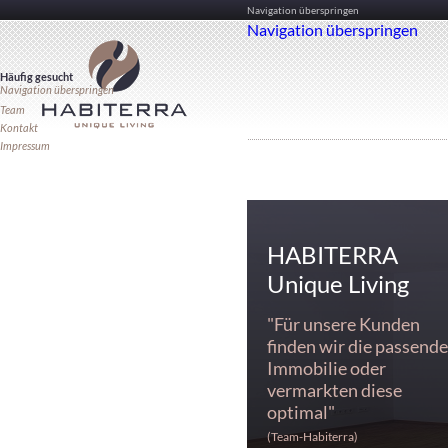
Navigation überspringen
Navigation überspringen
Häufig gesucht
Navigation überspringen
Team
Kontakt
Impressum
HABITERRA
Unique Living
"Für unsere Kunden
finden wir die passende
Immobilie oder
vermarkten diese
optimal"
(Team-Habiterra)