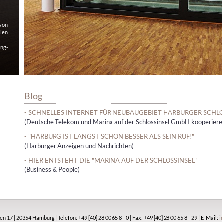
 von
lien
ing-
Blog
- SCHNELLES INTERNET FÜR NEUBAUGEBIET HARBURGER SCHL
(Deutsche Telekom und Marina auf der Schlossinsel GmbH kooperier
- "HARBURG IST LÄNGST SCHON BESSER ALS SEIN RUF!"
(Harburger Anzeigen und Nachrichten)
- HIER ENTSTEHT DIE "MARINA AUF DER SCHLOSSINSEL"
(Business & People)
 | 20354 Hamburg | Telefon: +49 [40] 28 00 65 8 - 0 | Fax: +49 [40] 28 00 65 8 - 29 | E-Mail:
i