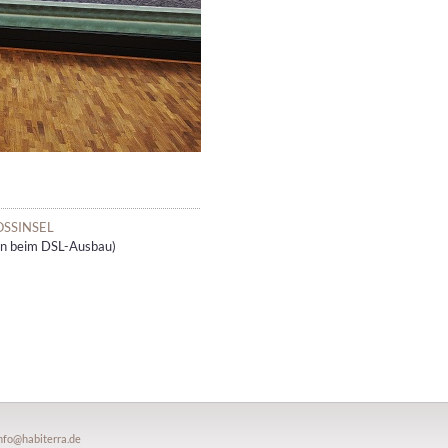
OSSINSEL
en beim DSL-Ausbau)
nfo@habiterra.de